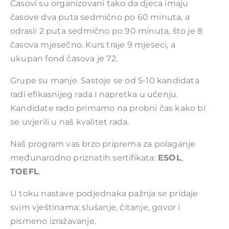
Časovi su organizovani tako da djeca imaju
časove dva puta sedmično po 60 minuta, a
odrasli 2 puta sedmično po 90 minuta, što je 8
časova mjesečno. Kurs traje 9 mjeseci, a
ukupan fond časova je 72.
Grupe su manje. Sastoje se od 5-10 kandidata
radi efikasnijeg rada i napretka u učenju.
Kandidate rado primamo na probni čas kako bi
se uvjerili u naš kvalitet rada.
Naš program vas brzo priprema za polaganje
međunarodno priznatih sertifikata:
ESOL
,
TOEFL
.
U toku nastave podjednaka pažnja se pridaje
svim vještinama: slušanje, čitanje, govor i
pismeno izražavanje.